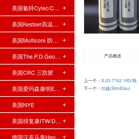
美国氰特Cytec/Con…
美国Kestser高温拒…
美国Multicore 防焊…
美国The.P.D.Georg…
产品概述
美国CRC 三防胶
上一个：
X-23-7762 1KG/瓶
美国爱玛森康明Eme…
下一个：
信越(ShinEtsu)
美国NYE
美国得复康ITW/Dev…
德国汉高乐泰Henke…