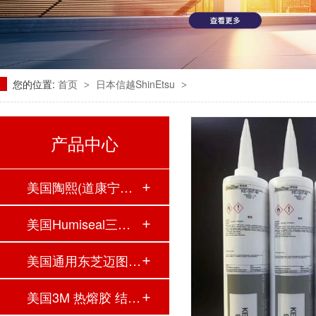
您的位置:
首页
日本信越ShinEtsu
>
>
产品中心
美国陶熙(道康宁）…
美国Humiseal三防胶…
美国通用东芝迈图G…
美国3M 热熔胶 结构…